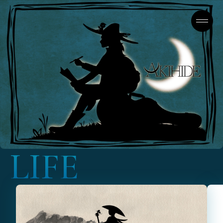
L
I
F
E