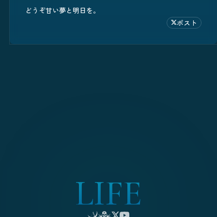
どうぞ甘い夢と明日を。
ポスト
L
I
F
E