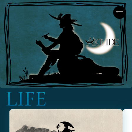
L
I
F
E