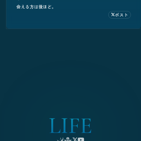
会える方は後ほど。
ポスト
L
I
F
E