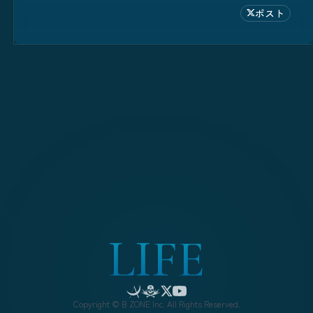
ポスト
L
I
F
E
Copyright © B ZONE Inc. All Rights Reserved.