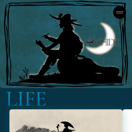
L
I
F
E