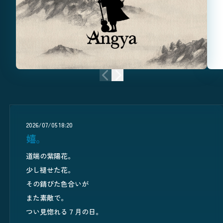
前のニュース
次のニュース
2026/07/05 18:20
嬉。
道端の紫陽花。
少し褪せた花。
その錆びた色合いが
また素敵で。
つい見惚れる７月の日。