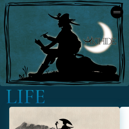
L
I
F
E