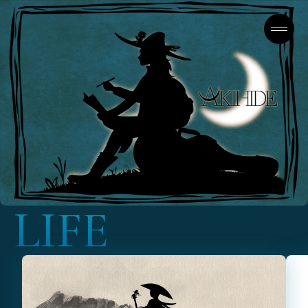
L
I
F
E