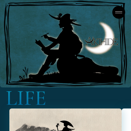
L
I
F
E